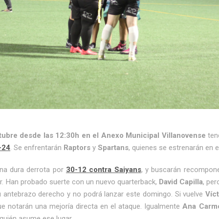
ubre desde las 12:30h en el Anexo Municipal Villanovense
ten
-24
. Se enfrentarán
Raptors
y
Spartans
, quienes se estrenarán en es
una dura derrota por
30-12 contra Saiyans
, y buscarán recompone
lar. Han probado suerte con un nuevo quarterback,
David Capilla
, pe
 antebrazo derecho y no podrá lanzar este domingo. Si vuelve
Víc
ue notarán una mejoría directa en el ataque. Igualmente
Ana Carm
quién asume ese lugar.