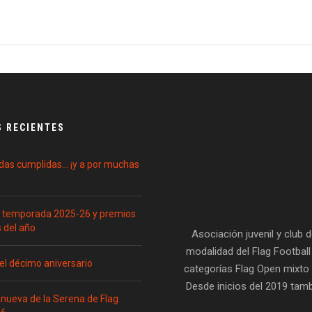
 RECIENTES
as cumplidas… ¡y a por muchas
s temporada 2025-26 y premios
s del año
Asociación juvenil y club 
modalidad del Flag Footbal
el décimo aniversario
categorías Flag Open mixto (
Desde inicios del 2019 tamb
anueva de la Serena de Flag