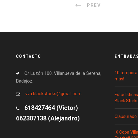
PREV
CONTACTO
ENTRADAS
10 temporad
C/ Luzón 100, Villanueva de la Serena,
más!
Badajoz.
vva.blackstorks@gmail.com
Estadística
Black Stork
618427464 (Víctor)
Clausurado 
662307138 (Alejandro)
IX Copa Vill