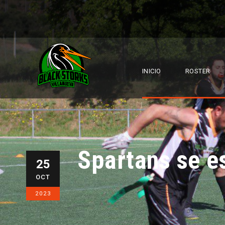
INICIO
ROSTER
Spartans se e
25
OCT
2023