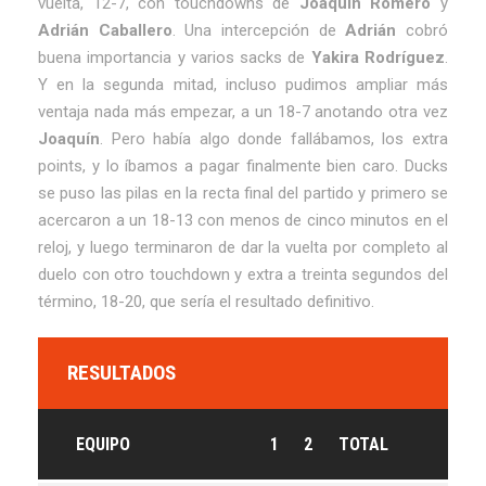
vuelta, 12-7, con touchdowns de
Joaquín Romero
y
Adrián Caballero
. Una intercepción de
Adrián
cobró
buena importancia y varios sacks de
Yakira Rodríguez
.
Y en la segunda mitad, incluso pudimos ampliar más
ventaja nada más empezar, a un 18-7 anotando otra vez
Joaquín
. Pero había algo donde fallábamos, los extra
points, y lo íbamos a pagar finalmente bien caro. Ducks
se puso las pilas en la recta final del partido y primero se
acercaron a un 18-13 con menos de cinco minutos en el
reloj, y luego terminaron de dar la vuelta por completo al
duelo con otro touchdown y extra a treinta segundos del
término, 18-20, que sería el resultado definitivo.
RESULTADOS
EQUIPO
1
2
TOTAL