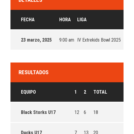
FECHA
HORA
LIGA
TEM
23 marzo, 2025
9:00 am
IV Extrekids Bowl 2025
2024
RESULTADOS
EQUIPO
1
2
TOTAL
Black Storks U17
12
6
18
Ducks U17
7
13
20