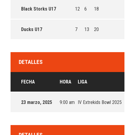
Black Storks U17
12
6
18
Ducks U17
7
13
20
DETALLES
FECHA
HORA
LIGA
TEM
23 marzo, 2025
9:00 am
IV Extrekids Bowl 2025
2024
DETALLES