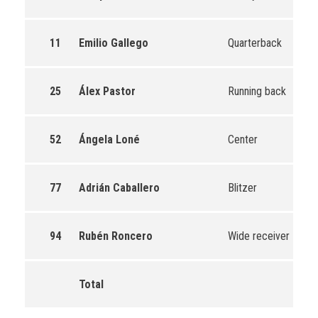
11
Emilio Gallego
Quarterback
18
25
Álex Pastor
Running back
0
52
Ángela Loné
Center
6
77
Adrián Caballero
Blitzer
0
94
Rubén Roncero
Wide receiver
0
Total
30