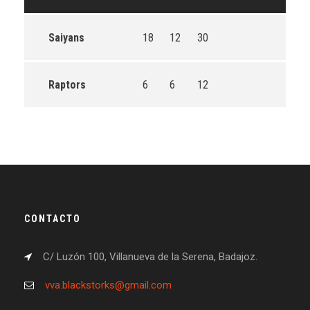
Saiyans
18
12
30
Raptors
6
6
12
CONTACTO
C/ Luzón 100, Villanueva de la Serena, Badajoz.
vva.blackstorks@gmail.com