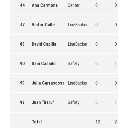
44
Ana Carmona
Center
0
0
0
47
Víctor Calle
LineBacker
0
0
0
88
David Capilla
LineBacker
0
0
0
90
Dani Casado
Safety
6
1
0
99
Julia Carrascosa
LineBacker
0
0
0
99
Juan “Baru”
Safety
6
1
0
Total
12
2
0