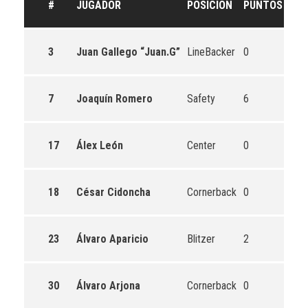
#
JUGADOR
POSICIÓN
PUNTOS
TD
3
Juan Gallego “Juan.G”
LineBacker
0
0
7
Joaquín Romero
Safety
6
1
17
Álex León
Center
0
0
18
César Cidoncha
Cornerback
0
0
23
Álvaro Aparicio
Blitzer
2
0
30
Álvaro Arjona
Cornerback
0
0