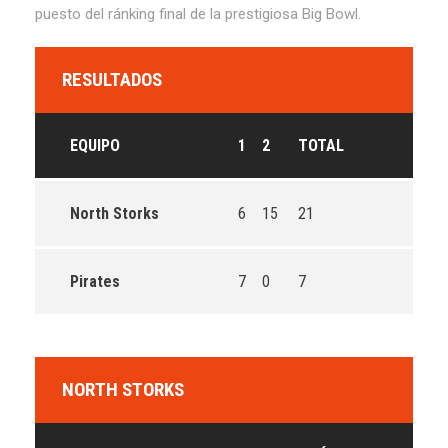
puesto del ránking final de la prestigiosa Big Bowl.
RESULTADOS
EQUIPO
1
2
TOTAL
North Storks
6
15
21
Pirates
7
0
7
NORTH STORKS