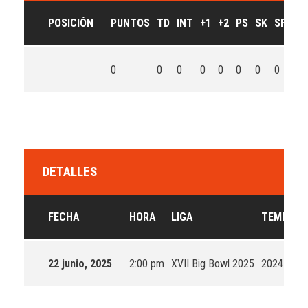
POSICIÓN
PUNTOS
TD
INT
+1
+2
PS
SK
SF
PT
0
0
0
0
0
0
0
0
0
DETALLES
FECHA
HORA
LIGA
TEMPORA
22 junio, 2025
2:00 pm
XVII Big Bowl 2025
2024-25