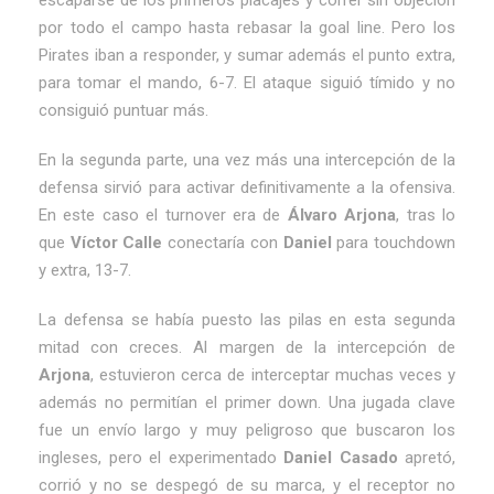
escaparse de los primeros placajes y correr sin objeción
por todo el campo hasta rebasar la goal line. Pero los
Pirates iban a responder, y sumar además el punto extra,
para tomar el mando, 6-7. El ataque siguió tímido y no
consiguió puntuar más.
En la segunda parte, una vez más una intercepción de la
defensa sirvió para activar definitivamente a la ofensiva.
En este caso el turnover era de
Álvaro Arjona
, tras lo
que
Víctor Calle
conectaría con
Daniel
para touchdown
y extra, 13-7.
La defensa se había puesto las pilas en esta segunda
mitad con creces. Al margen de la intercepción de
Arjona
, estuvieron cerca de interceptar muchas veces y
además no permitían el primer down. Una jugada clave
fue un envío largo y muy peligroso que buscaron los
ingleses, pero el experimentado
Daniel Casado
apretó,
corrió y no se despegó de su marca, y el receptor no