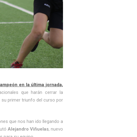
ampeón en la última jornada,
cionales que harán cerrar la
su primer triunfo del curso por
ones que nos han ido llegando a
butó
Alejandro Viñuelas
, nuevo
s para su equipo.