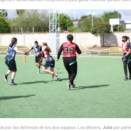
da por las defensas de los dos equipos. Los blitzers,
Julia
por part