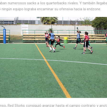
uaban numerosos sacks a los quarterbacks rivales. Y también llegaba
o ningún equipo lograba encaminar su ofensiva hacia la endzone.
scanso, Red Storks consiguió avanzar hasta el campo contrario y ano