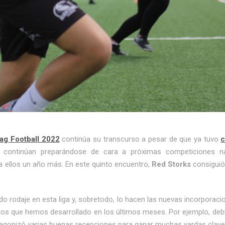
ag Football 2022
continúa su transcurso a pesar de que ya tuvo
c
s continúan preparándose de cara a próximas competiciones na
a ellos un año más. En este quinto encuentro,
Red Storks
consiguió 
 rodaje en esta liga y, sobretodo, lo hacen las nuevas incorporaci
egios que hemos desarrollado en los últimos meses. Por ejemplo, de
tagonizó varias buenas recepciones para ganar muchas yardas clave