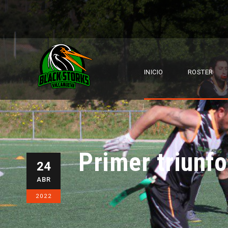
INICIO
ROSTER
Primer triunf
24
ABR
2022