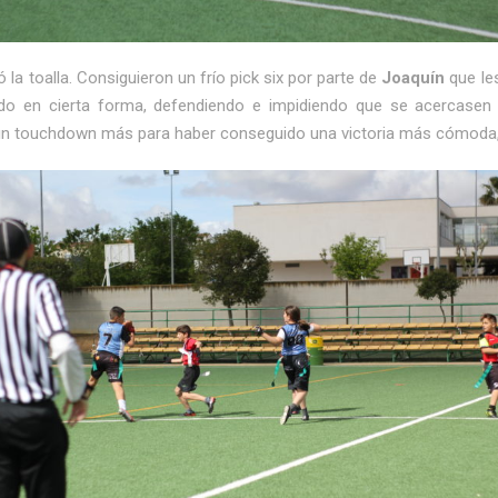
 la toalla. Consiguieron un frío pick six por parte de
Joaquín
que les
tido en cierta forma, defendiendo e impidiendo que se acercasen 
un touchdown más para haber conseguido una victoria más cómoda, 