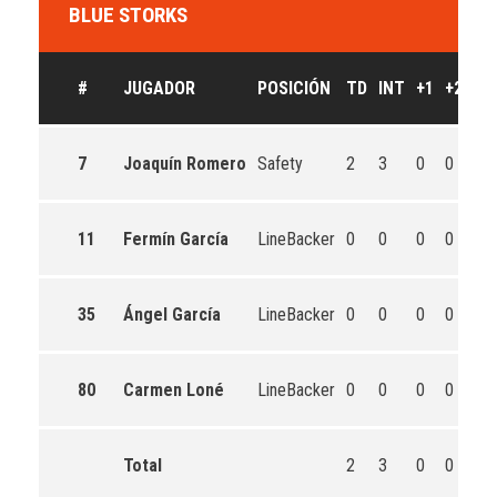
BLUE STORKS
#
JUGADOR
POSICIÓN
TD
INT
+1
+2
PS
7
Joaquín Romero
Safety
2
3
0
0
0
11
Fermín García
LineBacker
0
0
0
0
0
35
Ángel García
LineBacker
0
0
0
0
0
80
Carmen Loné
LineBacker
0
0
0
0
0
Total
2
3
0
0
0