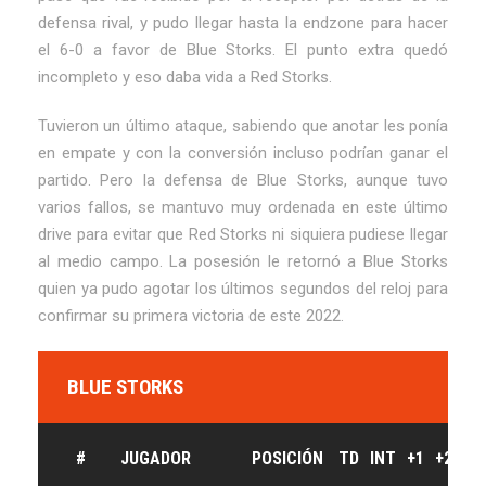
defensa rival, y pudo llegar hasta la endzone para hacer
el 6-0 a favor de Blue Storks. El punto extra quedó
incompleto y eso daba vida a Red Storks.
Tuvieron un último ataque, sabiendo que anotar les ponía
en empate y con la conversión incluso podrían ganar el
partido. Pero la defensa de Blue Storks, aunque tuvo
varios fallos, se mantuvo muy ordenada en este último
drive para evitar que Red Storks ni siquiera pudiese llegar
al medio campo. La posesión le retornó a Blue Storks
quien ya pudo agotar los últimos segundos del reloj para
confirmar su primera victoria de este 2022.
BLUE STORKS
#
JUGADOR
POSICIÓN
TD
INT
+1
+2
PS