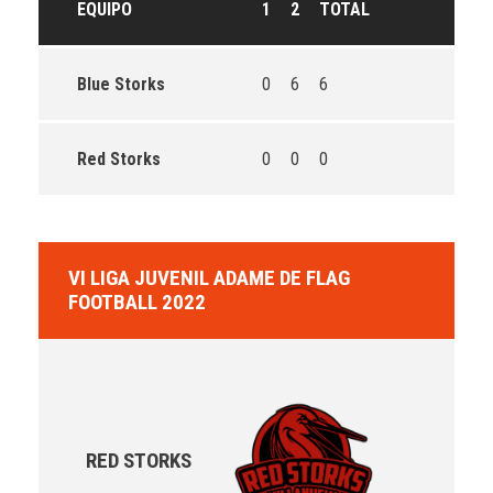
EQUIPO
1
2
TOTAL
Blue Storks
0
6
6
Red Storks
0
0
0
VI LIGA JUVENIL ADAME DE FLAG
FOOTBALL 2022
RED STORKS