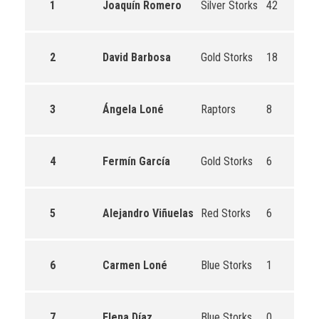
1
Joaquín Romero
Silver Storks
42
2
David Barbosa
Gold Storks
18
3
Ángela Loné
Raptors
8
4
Fermín García
Gold Storks
6
5
Alejandro Viñuelas
Red Storks
6
6
Carmen Loné
Blue Storks
1
7
Elena Díaz
Blue Storks
0