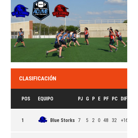
CLASIFICACIÓN
POS
EQUIPO
PJ
G
P
E
PF
PC
DIF
1
Blue Storks
7
5
2
0
48
32
+16