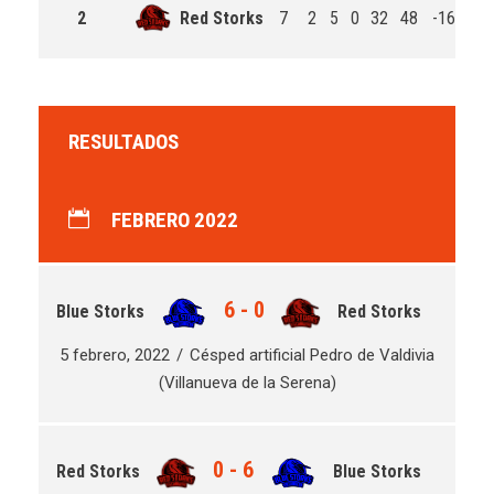
2
Red Storks
7
2
5
0
32
48
-16
RESULTADOS
FEBRERO 2022
6
-
0
Blue Storks
Red Storks
5 febrero, 2022
Césped artificial Pedro de Valdivia
(Villanueva de la Serena)
0
-
6
Red Storks
Blue Storks