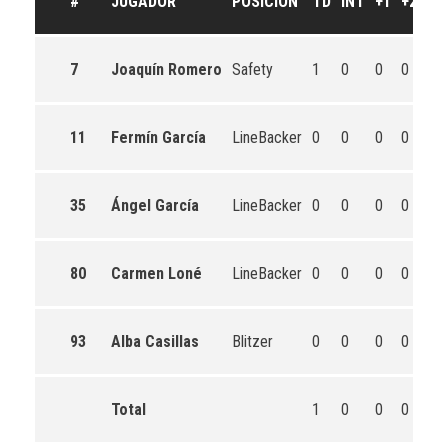
#
JUGADOR
POSICIÓN
TD
INT
+1
+2
PS
7
Joaquín Romero
Safety
1
0
0
0
0
11
Fermín García
LineBacker
0
0
0
0
0
35
Ángel García
LineBacker
0
0
0
0
0
80
Carmen Loné
LineBacker
0
0
0
0
0
93
Alba Casillas
Blitzer
0
0
0
0
0
Total
1
0
0
0
0