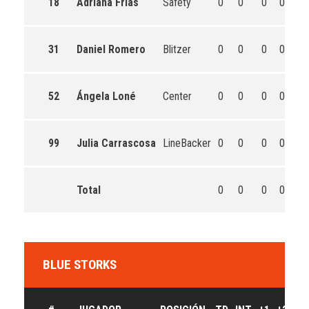
18
Adriana Frías
Safety
0
0
0
0
0
31
Daniel Romero
Blitzer
0
0
0
0
0
52
Ángela Loné
Center
0
0
0
0
0
99
Julia Carrascosa
LineBacker
0
0
0
0
0
Total
0
0
0
0
0
BLUE STORKS