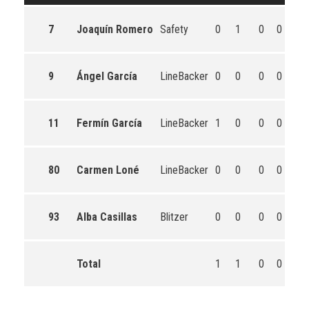
7
Joaquín Romero
Safety
0
1
0
0
0
9
Ángel García
LineBacker
0
0
0
0
0
11
Fermín García
LineBacker
1
0
0
0
0
80
Carmen Loné
LineBacker
0
0
0
0
0
93
Alba Casillas
Blitzer
0
0
0
0
0
Total
1
1
0
0
0