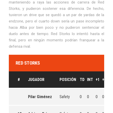
manteniendo a raya las acciones de carrera de Red
Storks, y pudieron sostener esa diferencia. De hecho,
tuvieron un drive que se quedó a un par de yardas de la
endzone, pero el cuarto down sería un pase incompleto
hacia Alba por bien poco y no pudieron sentenciar el
duelo antes de tiempo. Red Storks lo intentó hasta el
final, pero en ningún momento podrían franquear a la
defensa rival.
RED STORKS
#
JUGADOR
POSICIÓN
TD
INT
+1
+2
P
Pilar Giménez
Safety
0
0
0
0
0