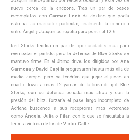
Joaquín interceptando por tercera ocasión y esta vez de
nuevo cerca de la endzone. Tras un par de pases
incompletos con
Carmen Loné
de destino que podía
estrenar su marcador particular, finalmente la conexión
entre Ángel y Joaquín se repetía para poner el 12-6.
Red Storks tendría un par de oportunidades más para
reempatar el partido, pero la defensa de Blue Storks se
mantuvo firme. En el último drive, los dirigidos por
Ana
Carmona
y
David Capilla
progresaron hasta más allá de
medio campo, pero se tendrían que jugar el juego en
cuarto down a unas 12 yardas de la línea de gol. Blue
Storks, con su defensa echada más atrás y con la
presión del blitz, forzaría el pase largo incompleto de
Adriana buscando a sus receptoras más veteranas
como
Ángela
,
Julia
o
Pilar
, con lo que se finiquitaba la
tercera victoria de los de
Víctor Calle
.